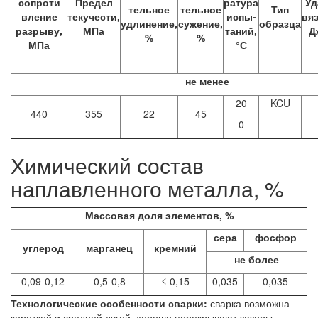
сопроти
Предел
ратура
Уд
тельное
тельное
Тип
вление
текучести,
испы-
вяз
удлинение,
сужение,
образца
разрыву,
МПа
таний,
Д
%
%
МПа
°С
не менее
20
KCU
440
355
22
45
0
-
Химический состав
наплавленного металла, %
Массовая доля элементов, %
сера
фосфор
углерод
марганец
кремний
не более
0,09-0,12
0,5-0,8
≤ 0,15
0,035
0,035
Технологические особенности сварки:
сварка возможна
короткой и средней дугой, хорошо перекрывают зазоры.