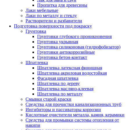
Пропитка для древесины
Лаки мебельные
Лаки по металлу и стеклу
Растворители и разбавители
Подготовка поверхности под покраску
Грунтовка
Грунтовки глубокого проникновения
Грунтовка укрывная
Грунтовка силиконовая (гидрофобизатор)
Грунтовки антикоррозийные
Грунтовка бетон-контакт
Шпатлевка
Шпатлевка латексная финишная
Шпатлевка акриловая водостойкая
Фасадная шпатлевка
Шпатлевка по дереву
Шпатлевка масляно-клеевая
Шпатлевка по металлу
Смывки старой краски
Средства для прочистки канализационных труб
Ингибиторы и пассиваторы коррозии
Кислотные очистители металла, камня, керамики
Средства для промывки системы отопления от
накипи