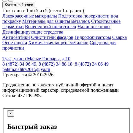
Купить в 1 клик
Показано с 1 по 5 из 5 (всего 1 страниц)
Лакокрасочные материалы
Подготовка поверхности под
покраску
Материалы для защиты металлов
Строительные
герметики
Вспененный полиэтилен
Наливные полы
Дезинфицирующие стредства
Антисептики
Очистители фасадов
Гидрофобизаторы
Сварка
Огнезащита
Химическая защита металлов
Средства для
прочистки
Тула, улица Малые Гончары, д.10
8 (4872) 34 96 49
,
8 (4872) 34 88 18
,
8 (4872) 34 06 49
palitra.palitra2015@ya.ru
Промкраска © 2010-2026
Предложение не является публичной офертой и носит
информационный характер, определяемой положениями
Статьи 437 ГК РФ.
×
Быстрый заказ