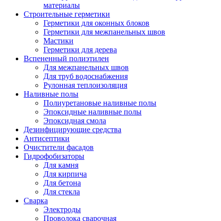
материалы
Строительные герметики
Герметики для оконных блоков
Герметики для межпанельных швов
Мастики
Герметики для дерева
Вспененный полиэтилен
Для межпанельных швов
Для труб водоснабжения
Рулонная теплоизоляция
Наливные полы
Полиуретановые наливные полы
Эпоксидные наливные полы
Эпоксидная смола
Дезинфицирующие средства
Антисептики
Очистители фасадов
Гидрофобизаторы
Для камня
Для кирпича
Для бетона
Для стекла
Сварка
Электроды
Проволока сварочная