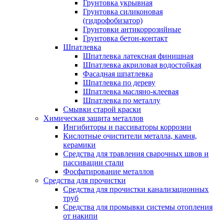
Грунтовка укрывная
Грунтовка силиконовая
(гидрофобизатор)
Грунтовки антикоррозийные
Грунтовка бетон-контакт
Шпатлевка
Шпатлевка латексная финишная
Шпатлевка акриловая водостойкая
Фасадная шпатлевка
Шпатлевка по дереву
Шпатлевка масляно-клеевая
Шпатлевка по металлу
Смывки старой краски
Химическая защита металлов
Ингибиторы и пассиваторы коррозии
Кислотные очистители металла, камня,
керамики
Средства для травления сварочных швов и
пассивации стали
Фосфатирование металлов
Средства для прочистки
Средства для прочистки канализационных
труб
Средства для промывки системы отопления
от накипи