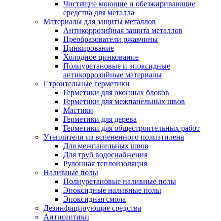
Чистящие моющие и обезжиривающие
средства для металла
Материалы для защиты металлов
Антикоррозийная защита металлов
Преобразователи ржавчины
Цинкирование
Холодное цинкование
Полиуретановые и эпоксидные
антикоррозийные материалы
Строительные герметики
Герметики для оконных блоков
Герметики для межпанельных швов
Мастики
Герметики для дерева
Герметики для общестроительных работ
Утеплители из вспененного полиэтилена
Для межпанельных швов
Для труб водоснабжения
Рулонная теплоизоляция
Наливные полы
Полиуретановые наливные полы
Эпоксидные наливные полы
Эпоксидная смола
Дезинфицирующие средства
Антисептики