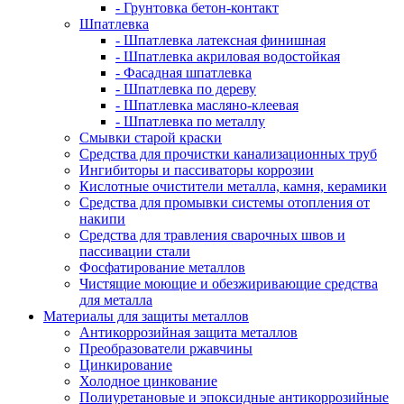
- Грунтовка бетон-контакт
Шпатлевка
- Шпатлевка латексная финишная
- Шпатлевка акриловая водостойкая
- Фасадная шпатлевка
- Шпатлевка по дереву
- Шпатлевка масляно-клеевая
- Шпатлевка по металлу
Смывки старой краски
Средства для прочистки канализационных труб
Ингибиторы и пассиваторы коррозии
Кислотные очистители металла, камня, керамики
Средства для промывки системы отопления от
накипи
Средства для травления сварочных швов и
пассивации стали
Фосфатирование металлов
Чистящие моющие и обезжиривающие средства
для металла
Материалы для защиты металлов
Антикоррозийная защита металлов
Преобразователи ржавчины
Цинкирование
Холодное цинкование
Полиуретановые и эпоксидные антикоррозийные