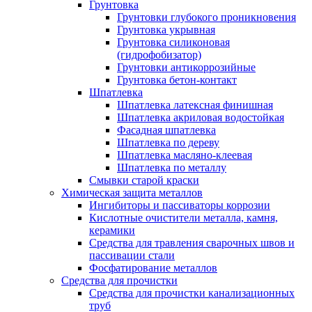
Грунтовка
Грунтовки глубокого проникновения
Грунтовка укрывная
Грунтовка силиконовая
(гидрофобизатор)
Грунтовки антикоррозийные
Грунтовка бетон-контакт
Шпатлевка
Шпатлевка латексная финишная
Шпатлевка акриловая водостойкая
Фасадная шпатлевка
Шпатлевка по дереву
Шпатлевка масляно-клеевая
Шпатлевка по металлу
Смывки старой краски
Химическая защита металлов
Ингибиторы и пассиваторы коррозии
Кислотные очистители металла, камня,
керамики
Средства для травления сварочных швов и
пассивации стали
Фосфатирование металлов
Средства для прочистки
Средства для прочистки канализационных
труб