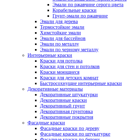
Эмали по ржавчине серого цвета
Корабельные краски
Грунт-эмали по ржавчине
Эмали для дерева
Термостойкие эмали
Химстойкие эмали
Эмали для бассейнов
Эмали по металлу
Эмали по черному металлу
Интерьерные краски
Краски для потолка
Краски для стен и потолков
Краски моющиеся
Краски для детских комнат
Быстросохнущие интерьерные краски
Декоративные материалы
Декоративные штукатурки
Декоративные краски
Декоративный грунт
Декоративная грунтовка
Декоративные покрытия
Фасадные краски
Фасадные краски по дереву
Фасадные краски по штукатурке
Фасадные краски по бетону