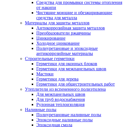
Средства для промывки системы отопления
от накипи
Чистящие моющие и обезжиривающие
средства для металла
Материалы для защиты металлов
Антикоррозийная защита металлов
Преобразователи ржавчины
Цинкирование
Холодное цинкование
Полиуретановые и эпоксидные
антикоррозийные материалы
Строительные герметики
Герметики для оконных блоков
Герметики для межпанельных швов
Мастики
Герметики для дерева
Герметики для общестроительных работ
Утеплители из вспененного полиэтилена
Для межпанельных швов
Для труб водоснабжения
Рулонная теплоизоляция
Наливные полы
Полиуретановые наливные полы
Эпоксидные наливные полы
Эпоксидная смола