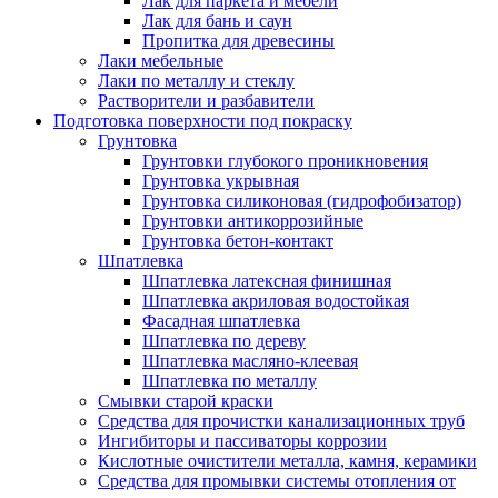
Лак для паркета и мебели
Лак для бань и саун
Пропитка для древесины
Лаки мебельные
Лаки по металлу и стеклу
Растворители и разбавители
Подготовка поверхности под покраску
Грунтовка
Грунтовки глубокого проникновения
Грунтовка укрывная
Грунтовка силиконовая (гидрофобизатор)
Грунтовки антикоррозийные
Грунтовка бетон-контакт
Шпатлевка
Шпатлевка латексная финишная
Шпатлевка акриловая водостойкая
Фасадная шпатлевка
Шпатлевка по дереву
Шпатлевка масляно-клеевая
Шпатлевка по металлу
Смывки старой краски
Средства для прочистки канализационных труб
Ингибиторы и пассиваторы коррозии
Кислотные очистители металла, камня, керамики
Средства для промывки системы отопления от