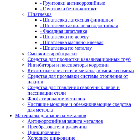
- Грунтовки антикоррозийные
- Грунтовка бетон-контакт
Шпатлевка
- Шпатлевка латексная финишная
- Шпатлевка акриловая водостойкая
- Фасадная шпатлевка
- Шпатлевка по дереву
- Шпатлевка масляно-клеевая
- Шпатлевка по металлу
Смывки старой краски
Средства для прочистки канализационных труб
Ингибиторы и пассиваторы коррозии
Кислотные очистители металла, камня, керамики
Средства для промывки системы отопления от
накипи
Средства для травления сварочных швов и
пассивации стали
Фосфатирование металлов
Чистящие моющие и обезжиривающие средства
для металла
Материалы для защиты металлов
Антикоррозийная защита металлов
Преобразователи ржавчины
Цинкирование
Холодное цинкование