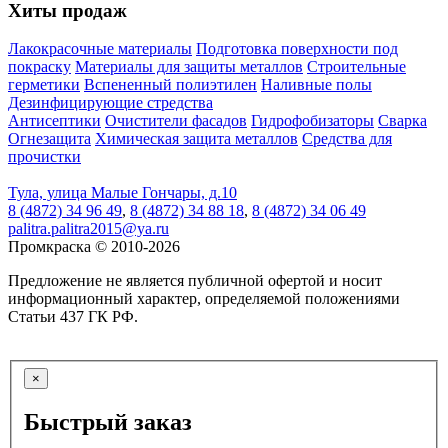
Хиты продаж
Лакокрасочные материалы
Подготовка поверхности под
покраску
Материалы для защиты металлов
Строительные
герметики
Вспененный полиэтилен
Наливные полы
Дезинфицирующие стредства
Антисептики
Очистители фасадов
Гидрофобизаторы
Сварка
Огнезащита
Химическая защита металлов
Средства для
прочистки
Тула, улица Малые Гончары, д.10
8 (4872) 34 96 49
,
8 (4872) 34 88 18
,
8 (4872) 34 06 49
palitra.palitra2015@ya.ru
Промкраска © 2010-2026
Предложение не является публичной офертой и носит
информационный характер, определяемой положениями
Статьи 437 ГК РФ.
×
Быстрый заказ