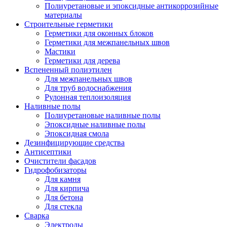
Полиуретановые и эпоксидные антикоррозийные
материалы
Строительные герметики
Герметики для оконных блоков
Герметики для межпанельных швов
Мастики
Герметики для дерева
Вспененный полиэтилен
Для межпанельных швов
Для труб водоснабжения
Рулонная теплоизоляция
Наливные полы
Полиуретановые наливные полы
Эпоксидные наливные полы
Эпоксидная смола
Дезинфицирующие средства
Антисептики
Очистители фасадов
Гидрофобизаторы
Для камня
Для кирпича
Для бетона
Для стекла
Сварка
Электроды